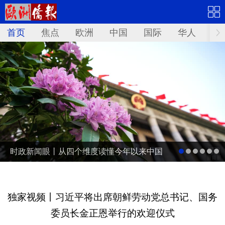
首页
焦点
欧洲
中国
国际
华人
文
时政新闻眼丨从四个维度读懂今年以来中国
元首外交
独家视频丨习近平将出席朝鲜劳动党总书记、国务
委员长金正恩举行的欢迎仪式