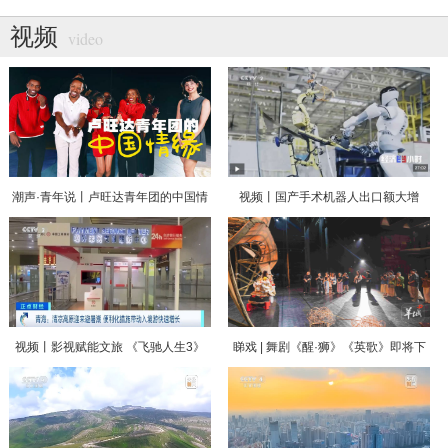
视频
video
潮声·青年说丨卢旺达青年团的中国情
视频丨国产手术机器人出口额大增
缘
330% “新新三样”圈粉全球
视频丨影视赋能文旅 《飞驰人生3》
睇戏 | 舞剧《醒·狮》《英歌》即将下
带热青海入境避暑游
南洋，羊晚记者走上舞台体验白金狮
头