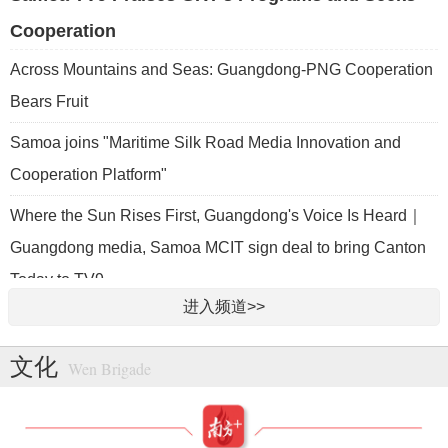
Cooperation
Across Mountains and Seas: Guangdong-PNG Cooperation
Bears Fruit
Samoa joins "Maritime Silk Road Media Innovation and
Cooperation Platform"
Where the Sun Rises First, Guangdong's Voice Is Heard｜
Guangdong media, Samoa MCIT sign deal to bring Canton
Today to TV9
进入频道>>
Guangdong launches culture festival in Papua New Guinea
as ties turn 50
文化
Wen Brigade
Papua New Guinea reiterates support for one-China
principle