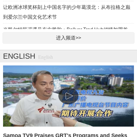
让欧洲冰球奖杯刻上中国名字的少年葛漠北：从布拉格之巅
到爱尔兰中国文化艺术节
当凯尔特民谣遇见东方雅韵：Ballyer Trad Hub倾情加盟首
进入频道>>
届“爱尔兰-中国文化艺术节”
张伯礼院士寄语中国寻根之旅夏令营营员
ENGLISH
English
舞武融合！中國現象級原創舞劇《詠春》將在韓國安東連演
兩場
Samoa TV9 Praises GRT's Programs and Seeks