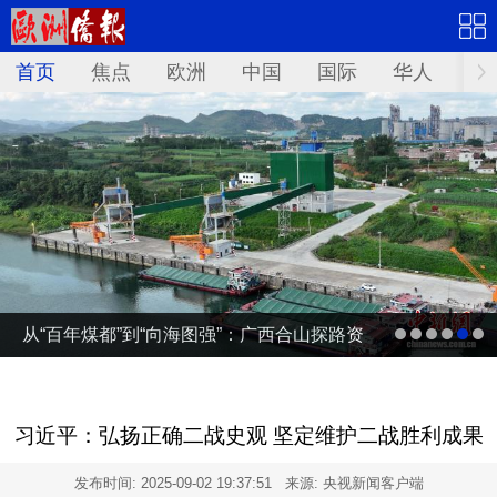
首页
焦点
欧洲
中国
国际
华人
文
从“百年煤都”到“向海图强”：广西合山探路资
源型城市转型
习近平：弘扬正确二战史观 坚定维护二战胜利成果
发布时间:
2025-09-02 19:37:51
来源: 央视新闻客户端