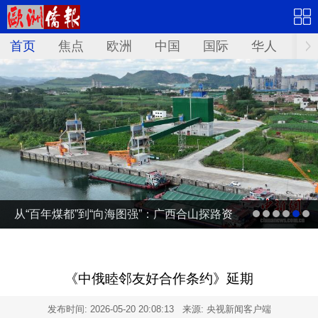
首页
焦点
欧洲
中国
国际
华人
文
从“百年煤都”到“向海图强”：广西合山探路资
源型城市转型
《中俄睦邻友好合作条约》延期
发布时间:
2026-05-20 20:08:13
来源: 央视新闻客户端